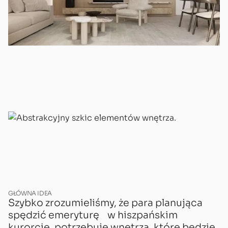
GŁÓWNA IDEA
Szybko zrozumieliśmy, że para planująca
spędzić emeryturę w hiszpańskim
kurorcie, potrzebuje wnętrza, które będzie